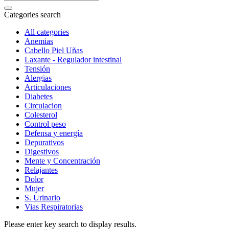
Categories search
All categories
Anemias
Cabello Piel Uñas
Laxante - Regulador intestinal
Tensión
Alergias
Articulaciones
Diabetes
Circulacion
Colesterol
Control peso
Defensa y energía
Depurativos
Digestivos
Mente y Concentración
Relajantes
Dolor
Mujer
S. Urinario
Vias Respiratorias
Please enter key search to display results.