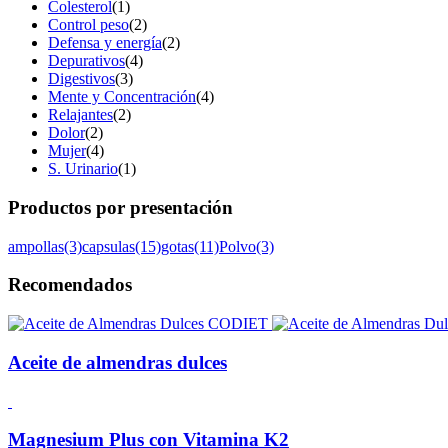
Colesterol
(1)
Control peso
(2)
Defensa y energía
(2)
Depurativos
(4)
Digestivos
(3)
Mente y Concentración
(4)
Relajantes
(2)
Dolor
(2)
Mujer
(4)
S. Urinario
(1)
Productos por presentación
ampollas
(3)
capsulas
(15)
gotas
(11)
Polvo
(3)
Recomendados
Aceite de almendras dulces
Magnesium Plus con Vitamina K2